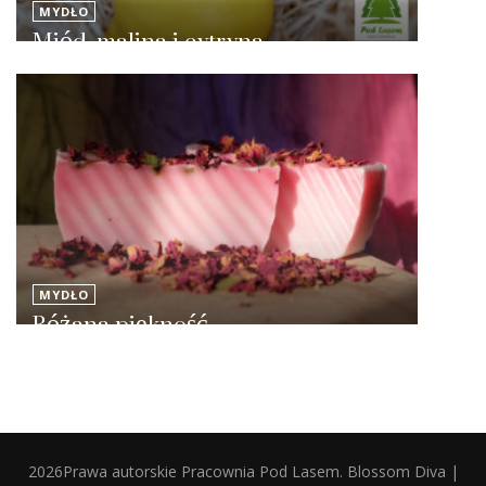
MYDŁO
Miód, malina i cytryna
MYDŁO
Różana piękność
2026Prawa autorskie
Pracownia Pod Lasem
.
Blossom Diva |