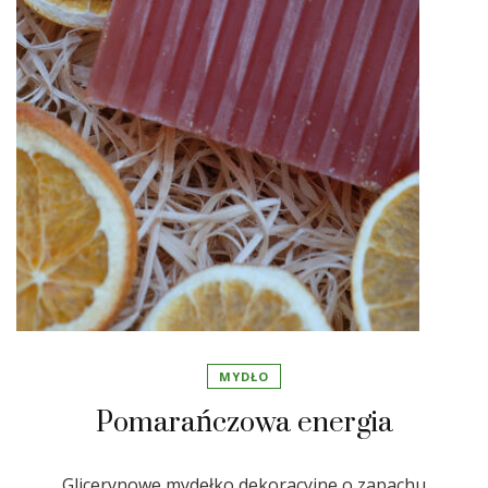
MYDŁO
Pomarańczowa energia
Glicerynowe mydełko dekoracyjne o zapachu