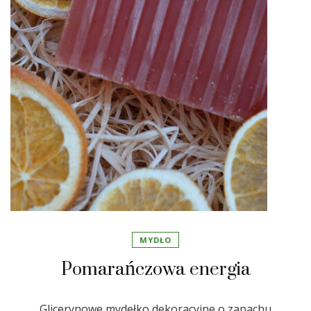
MYDŁO
Pomarańczowa energia
Glicerynowe mydełko dekoracyjne o zapachu